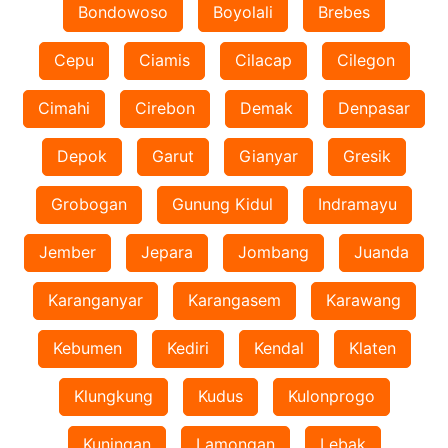
Bondowoso
Boyolali
Brebes
Cepu
Ciamis
Cilacap
Cilegon
Cimahi
Cirebon
Demak
Denpasar
Depok
Garut
Gianyar
Gresik
Grobogan
Gunung Kidul
Indramayu
Jember
Jepara
Jombang
Juanda
Karanganyar
Karangasem
Karawang
Kebumen
Kediri
Kendal
Klaten
Klungkung
Kudus
Kulonprogo
Kuningan
Lamongan
Lebak