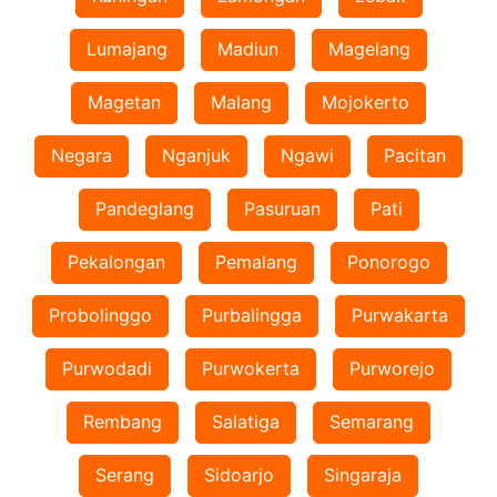
Lumajang
Madiun
Magelang
Magetan
Malang
Mojokerto
Negara
Nganjuk
Ngawi
Pacitan
Pandeglang
Pasuruan
Pati
Pekalongan
Pemalang
Ponorogo
Probolinggo
Purbalingga
Purwakarta
Purwodadi
Purwokerta
Purworejo
Rembang
Salatiga
Semarang
Serang
Sidoarjo
Singaraja