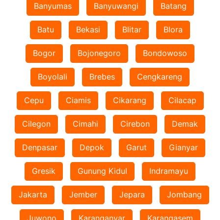
Banyumas
Banyuwangi
Batang
Batu
Bekasi
Blitar
Blora
Bogor
Bojonegoro
Bondowoso
Boyolali
Brebes
Cengkareng
Cepu
Ciamis
Cikarang
Cilacap
Cilegon
Cimahi
Cirebon
Demak
Denpasar
Depok
Garut
Gianyar
Gresik
Gunung Kidul
Indramayu
Jakarta
Jember
Jepara
Jombang
Juwono
Karanganyar
Karangasem