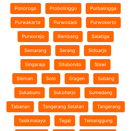
Ponorogo
Probolinggo
Purbalingga
Purwakarta
Purwodadi
Purwokerto
Purworejo
Rembang
Salatiga
Semarang
Serang
Sidoarjo
Singaraja
Situbondo
Slawi
Sleman
Solo
Sragen
Subang
Sukabumi
Sukoharjo
Sumedang
Tabanan
Tangerang Selatan
Tangerang
Tasikmalaya
Tegal
Temanggung