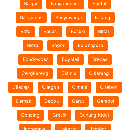
Banjar
Banjarnegara
Bantul
Banyumas
Banyuwangi
Batang
Batu
Bekasi
Besuki
Blitar
Blora
Bogor
Bojonegoro
Bondowoso
Boyolali
Brebes
Cengkareng
Ciamis
Cikarang
Cilacap
Cilegon
Cimahi
Cirebon
Demak
Depok
Garut
Gempol
Gending
Gresik
Gunung Kidul
Indramayu
Jakarta
Jember