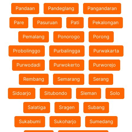
Pandaan
Pandeglang
Pangandaran
Pare
Pasuruan
Pati
Pekalongan
Pemalang
Ponorogo
Porong
Probolinggo
Purbalingga
Purwakarta
Purwodadi
Purwokerto
Purworejo
Rembang
Semarang
Serang
Sidoarjo
Situbondo
Sleman
Solo
Salatiga
Sragen
Subang
Sukabumi
Sukoharjo
Sumedang