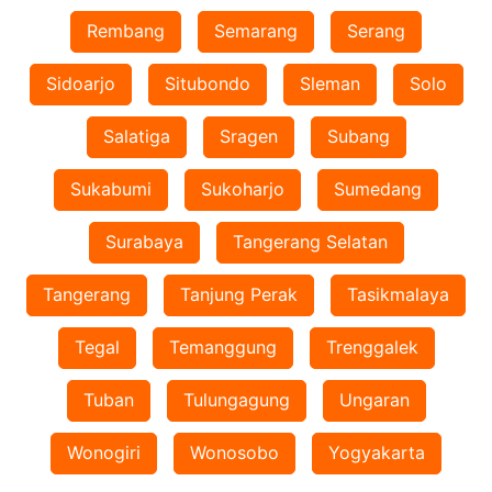
Rembang
Semarang
Serang
Sidoarjo
Situbondo
Sleman
Solo
Salatiga
Sragen
Subang
Sukabumi
Sukoharjo
Sumedang
Surabaya
Tangerang Selatan
Tangerang
Tanjung Perak
Tasikmalaya
Tegal
Temanggung
Trenggalek
Tuban
Tulungagung
Ungaran
Wonogiri
Wonosobo
Yogyakarta