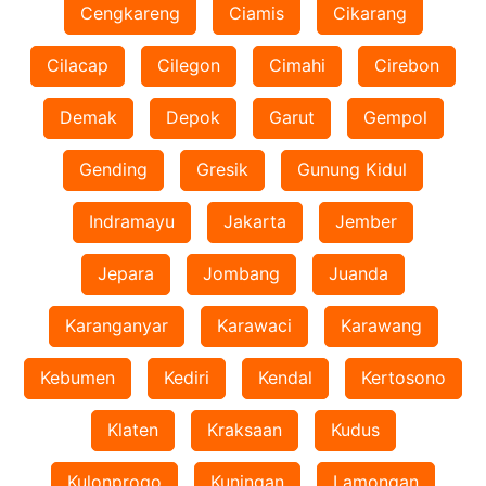
Cengkareng
Ciamis
Cikarang
Cilacap
Cilegon
Cimahi
Cirebon
Demak
Depok
Garut
Gempol
Gending
Gresik
Gunung Kidul
Indramayu
Jakarta
Jember
Jepara
Jombang
Juanda
Karanganyar
Karawaci
Karawang
Kebumen
Kediri
Kendal
Kertosono
Klaten
Kraksaan
Kudus
Kulonprogo
Kuningan
Lamongan