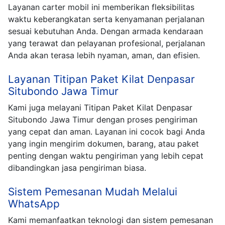
Layanan carter mobil ini memberikan fleksibilitas
waktu keberangkatan serta kenyamanan perjalanan
sesuai kebutuhan Anda. Dengan armada kendaraan
yang terawat dan pelayanan profesional, perjalanan
Anda akan terasa lebih nyaman, aman, dan efisien.
Layanan Titipan Paket Kilat Denpasar
Situbondo Jawa Timur
Kami juga melayani Titipan Paket Kilat Denpasar
Situbondo Jawa Timur dengan proses pengiriman
yang cepat dan aman. Layanan ini cocok bagi Anda
yang ingin mengirim dokumen, barang, atau paket
penting dengan waktu pengiriman yang lebih cepat
dibandingkan jasa pengiriman biasa.
Sistem Pemesanan Mudah Melalui
WhatsApp
Kami memanfaatkan teknologi dan sistem pemesanan