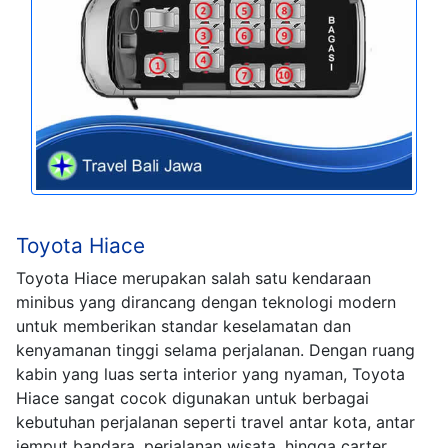
Toyota Hiace
Toyota Hiace merupakan salah satu kendaraan
minibus yang dirancang dengan teknologi modern
untuk memberikan standar keselamatan dan
kenyamanan tinggi selama perjalanan. Dengan ruang
kabin yang luas serta interior yang nyaman, Toyota
Hiace sangat cocok digunakan untuk berbagai
kebutuhan perjalanan seperti travel antar kota, antar
jemput bandara, perjalanan wisata, hingga carter