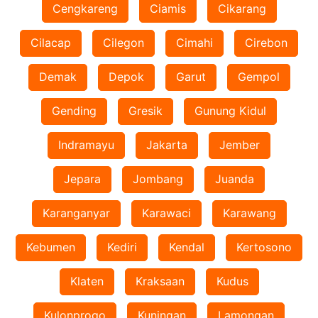
Cengkareng
Ciamis
Cikarang
Cilacap
Cilegon
Cimahi
Cirebon
Demak
Depok
Garut
Gempol
Gending
Gresik
Gunung Kidul
Indramayu
Jakarta
Jember
Jepara
Jombang
Juanda
Karanganyar
Karawaci
Karawang
Kebumen
Kediri
Kendal
Kertosono
Klaten
Kraksaan
Kudus
Kulonprogo
Kuningan
Lamongan