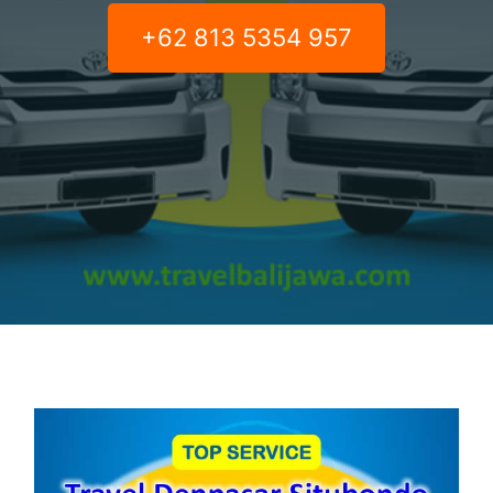
+62 813 5354 957