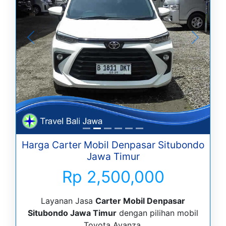
Harga Carter Mobil Denpasar Situbondo
Jawa Timur
Rp 2,500,000
Layanan Jasa
Carter Mobil Denpasar
Situbondo Jawa Timur
dengan pilihan mobil
Toyota Avanza.