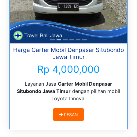
Harga Carter Mobil Denpasar Situbondo
Jawa Timur
Rp 4,000,000
Layanan Jasa
Carter Mobil Denpasar
Situbondo Jawa Timur
dengan pilihan mobil
Toyota Innova.
PESAN