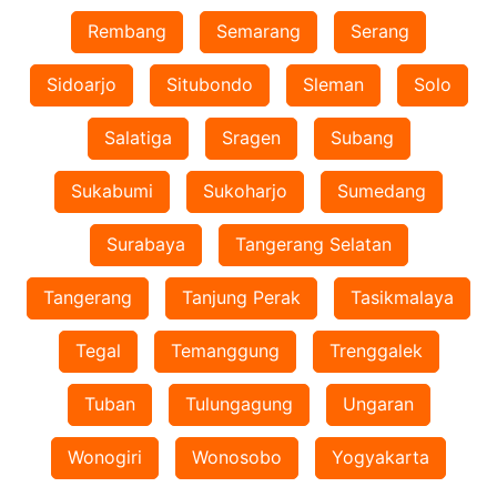
Rembang
Semarang
Serang
Sidoarjo
Situbondo
Sleman
Solo
Salatiga
Sragen
Subang
Sukabumi
Sukoharjo
Sumedang
Surabaya
Tangerang Selatan
Tangerang
Tanjung Perak
Tasikmalaya
Tegal
Temanggung
Trenggalek
Tuban
Tulungagung
Ungaran
Wonogiri
Wonosobo
Yogyakarta