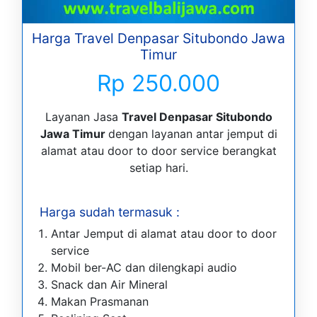
Harga Travel Denpasar Situbondo Jawa
Timur
Rp 250.000
Layanan Jasa
Travel Denpasar Situbondo
Jawa Timur
dengan layanan antar jemput di
alamat atau door to door service berangkat
setiap hari.
Harga sudah termasuk :
Antar Jemput di alamat atau door to door
service
Mobil ber-AC dan dilengkapi audio
Snack dan Air Mineral
Makan Prasmanan