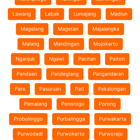
Lawang
Lebak
Lumajang
Madiun
Magelang
Magetan
Majalengka
Malang
Mandingan
Mojokerto
Nganjuk
Ngawi
Pacitan
Paiton
Pandaan
Pandeglang
Pangandaran
Pare
Pasuruan
Pati
Pekalongan
Pemalang
Ponorogo
Porong
Probolinggo
Purbalingga
Purwakarta
Purwodadi
Purwokerto
Purworejo