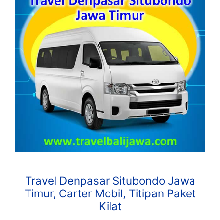
Travel Denpasar Situbondo Jawa
Timur, Carter Mobil, Titipan Paket
Kilat