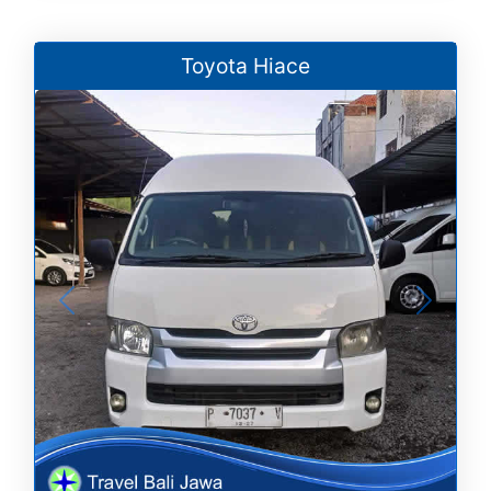
Toyota Hiace