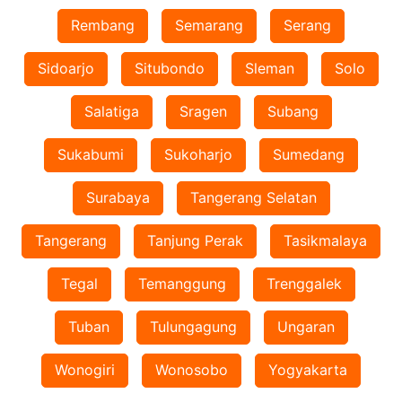
Rembang
Semarang
Serang
Sidoarjo
Situbondo
Sleman
Solo
Salatiga
Sragen
Subang
Sukabumi
Sukoharjo
Sumedang
Surabaya
Tangerang Selatan
Tangerang
Tanjung Perak
Tasikmalaya
Tegal
Temanggung
Trenggalek
Tuban
Tulungagung
Ungaran
Wonogiri
Wonosobo
Yogyakarta