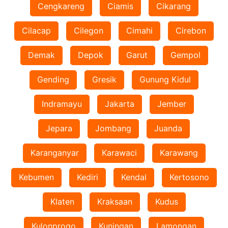
Cengkareng
Ciamis
Cikarang
Cilacap
Cilegon
Cimahi
Cirebon
Demak
Depok
Garut
Gempol
Gending
Gresik
Gunung Kidul
Indramayu
Jakarta
Jember
Jepara
Jombang
Juanda
Karanganyar
Karawaci
Karawang
Kebumen
Kediri
Kendal
Kertosono
Klaten
Kraksaan
Kudus
Kulonprogo
Kuningan
Lamongan