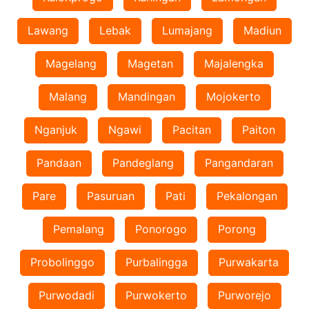
Lawang
Lebak
Lumajang
Madiun
Magelang
Magetan
Majalengka
Malang
Mandingan
Mojokerto
Nganjuk
Ngawi
Pacitan
Paiton
Pandaan
Pandeglang
Pangandaran
Pare
Pasuruan
Pati
Pekalongan
Pemalang
Ponorogo
Porong
Probolinggo
Purbalingga
Purwakarta
Purwodadi
Purwokerto
Purworejo