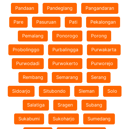
Pandaan
Pandeglang
Pangandaran
Pare
Pasuruan
Pati
Pekalongan
Pemalang
Ponorogo
Porong
Probolinggo
Purbalingga
Purwakarta
Purwodadi
Purwokerto
Purworejo
Rembang
Semarang
Serang
Sidoarjo
Situbondo
Sleman
Solo
Salatiga
Sragen
Subang
Sukabumi
Sukoharjo
Sumedang