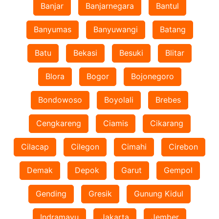
Banjar
Banjarnegara
Bantul
Banyumas
Banyuwangi
Batang
Batu
Bekasi
Besuki
Blitar
Blora
Bogor
Bojonegoro
Bondowoso
Boyolali
Brebes
Cengkareng
Ciamis
Cikarang
Cilacap
Cilegon
Cimahi
Cirebon
Demak
Depok
Garut
Gempol
Gending
Gresik
Gunung Kidul
Indramayu
Jakarta
Jember