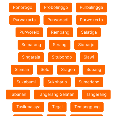
Ponorogo
Probolinggo
Purbalingga
Purwakarta
Purwodadi
Purwokerto
Purworejo
Rembang
Salatiga
Semarang
Serang
Sidoarjo
Singaraja
Situbondo
Slawi
Sleman
Solo
Sragen
Subang
Sukabumi
Sukoharjo
Sumedang
Tabanan
Tangerang Selatan
Tangerang
Tasikmalaya
Tegal
Temanggung