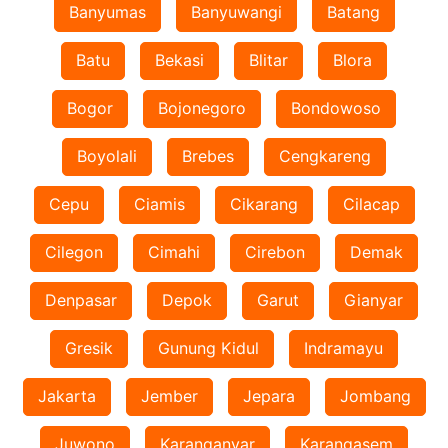
Banyumas
Banyuwangi
Batang
Batu
Bekasi
Blitar
Blora
Bogor
Bojonegoro
Bondowoso
Boyolali
Brebes
Cengkareng
Cepu
Ciamis
Cikarang
Cilacap
Cilegon
Cimahi
Cirebon
Demak
Denpasar
Depok
Garut
Gianyar
Gresik
Gunung Kidul
Indramayu
Jakarta
Jember
Jepara
Jombang
Juwono
Karanganyar
Karangasem