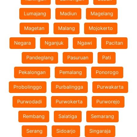
Lumajang
Madiun
Magelang
Magetan
Malang
Mojokerto
Negara
Nganjuk
Ngawi
Pacitan
Pandeglang
Pasuruan
Pati
Pekalongan
Pemalang
Ponorogo
Probolinggo
Purbalingga
Purwakarta
Purwodadi
Purwokerta
Purworejo
Rembang
Salatiga
Semarang
Serang
Sidoarjo
Singaraja