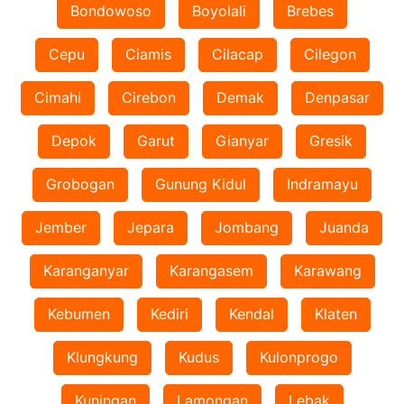
Bondowoso
Boyolali
Brebes
Cepu
Ciamis
Cilacap
Cilegon
Cimahi
Cirebon
Demak
Denpasar
Depok
Garut
Gianyar
Gresik
Grobogan
Gunung Kidul
Indramayu
Jember
Jepara
Jombang
Juanda
Karanganyar
Karangasem
Karawang
Kebumen
Kediri
Kendal
Klaten
Klungkung
Kudus
Kulonprogo
Kuningan
Lamongan
Lebak