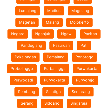
Lumajang
Madiun
Magelang
Magetan
Malang
Mojokerto
Negara
Nganjuk
Ngawi
Pacitan
Pandeglang
Pasuruan
Pati
Pekalongan
Pemalang
Ponorogo
Probolinggo
Purbalingga
Purwakarta
Purwodadi
Purwokerta
Purworejo
Rembang
Salatiga
Semarang
Serang
Sidoarjo
Singaraja