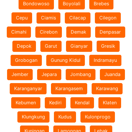
Bondowoso
Boyolali
Brebes
Cepu
Ciamis
Cilacap
Cilegon
Cimahi
Cirebon
Demak
Denpasar
Depok
Garut
Gianyar
Gresik
Grobogan
Gunung Kidul
Indramayu
Jember
Jepara
Jombang
Juanda
Karanganyar
Karangasem
Karawang
Kebumen
Kediri
Kendal
Klaten
Klungkung
Kudus
Kulonprogo
Kuningan
Lamongan
Lebak