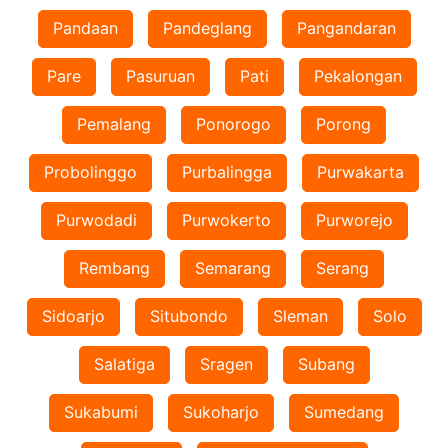
Pandaan
Pandeglang
Pangandaran
Pare
Pasuruan
Pati
Pekalongan
Pemalang
Ponorogo
Porong
Probolinggo
Purbalingga
Purwakarta
Purwodadi
Purwokerto
Purworejo
Rembang
Semarang
Serang
Sidoarjo
Situbondo
Sleman
Solo
Salatiga
Sragen
Subang
Sukabumi
Sukoharjo
Sumedang