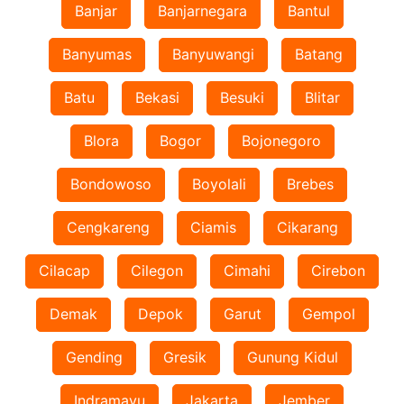
Banjar
Banjarnegara
Bantul
Banyumas
Banyuwangi
Batang
Batu
Bekasi
Besuki
Blitar
Blora
Bogor
Bojonegoro
Bondowoso
Boyolali
Brebes
Cengkareng
Ciamis
Cikarang
Cilacap
Cilegon
Cimahi
Cirebon
Demak
Depok
Garut
Gempol
Gending
Gresik
Gunung Kidul
Indramayu
Jakarta
Jember