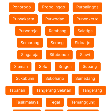
Ponorogo
Probolinggo
Purbalingga
Purwakarta
Purwodadi
Purwokerto
Purworejo
Rembang
Salatiga
Semarang
Serang
Sidoarjo
Singaraja
Situbondo
Slawi
Sleman
Solo
Sragen
Subang
Sukabumi
Sukoharjo
Sumedang
Tabanan
Tangerang Selatan
Tangerang
Tasikmalaya
Tegal
Temanggung