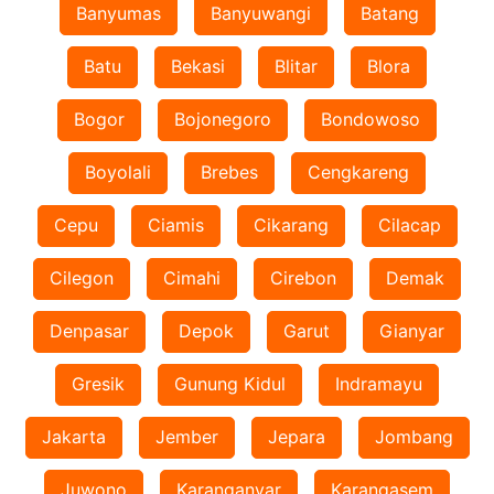
Banyumas
Banyuwangi
Batang
Batu
Bekasi
Blitar
Blora
Bogor
Bojonegoro
Bondowoso
Boyolali
Brebes
Cengkareng
Cepu
Ciamis
Cikarang
Cilacap
Cilegon
Cimahi
Cirebon
Demak
Denpasar
Depok
Garut
Gianyar
Gresik
Gunung Kidul
Indramayu
Jakarta
Jember
Jepara
Jombang
Juwono
Karanganyar
Karangasem