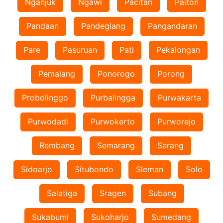
Nganjuk
Ngawi
Pacitan
Paiton
Pandaan
Pandeglang
Pangandaran
Pare
Pasuruan
Pati
Pekalongan
Pemalang
Ponorogo
Porong
Probolinggo
Purbalingga
Purwakarta
Purwodadi
Purwokerto
Purworejo
Rembang
Semarang
Serang
Sidoarjo
Situbondo
Sleman
Solo
Salatiga
Sragen
Subang
Sukabumi
Sukoharjo
Sumedang