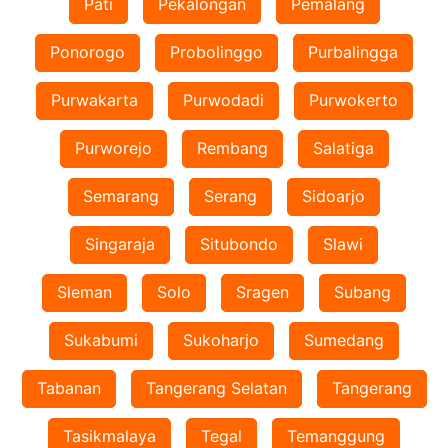
Pati
Pekalongan
Pemalang
Ponorogo
Probolinggo
Purbalingga
Purwakarta
Purwodadi
Purwokerto
Purworejo
Rembang
Salatiga
Semarang
Serang
Sidoarjo
Singaraja
Situbondo
Slawi
Sleman
Solo
Sragen
Subang
Sukabumi
Sukoharjo
Sumedang
Tabanan
Tangerang Selatan
Tangerang
Tasikmalaya
Tegal
Temanggung