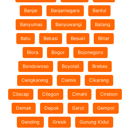
Banjar
Banjarnegara
Bantul
Banyumas
Banyuwangi
Batang
Batu
Bekasi
Besuki
Blitar
Blora
Bogor
Bojonegoro
Bondowoso
Boyolali
Brebes
Cengkareng
Ciamis
Cikarang
Cilacap
Cilegon
Cimahi
Cirebon
Demak
Depok
Garut
Gempol
Gending
Gresik
Gunung Kidul