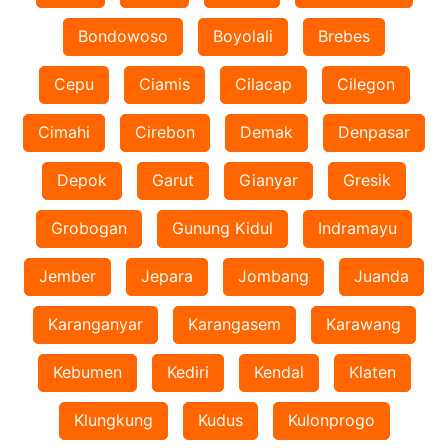
Bondowoso
Boyolali
Brebes
Cepu
Ciamis
Cilacap
Cilegon
Cimahi
Cirebon
Demak
Denpasar
Depok
Garut
Gianyar
Gresik
Grobogan
Gunung Kidul
Indramayu
Jember
Jepara
Jombang
Juanda
Karanganyar
Karangasem
Karawang
Kebumen
Kediri
Kendal
Klaten
Klungkung
Kudus
Kulonprogo