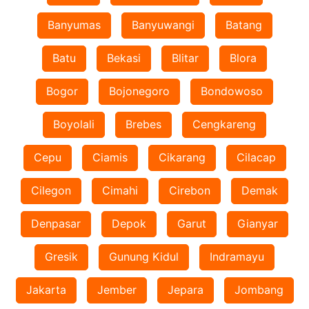
Banyumas
Banyuwangi
Batang
Batu
Bekasi
Blitar
Blora
Bogor
Bojonegoro
Bondowoso
Boyolali
Brebes
Cengkareng
Cepu
Ciamis
Cikarang
Cilacap
Cilegon
Cimahi
Cirebon
Demak
Denpasar
Depok
Garut
Gianyar
Gresik
Gunung Kidul
Indramayu
Jakarta
Jember
Jepara
Jombang