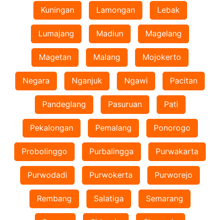
Kuningan
Lamongan
Lebak
Lumajang
Madiun
Magelang
Magetan
Malang
Mojokerto
Negara
Nganjuk
Ngawi
Pacitan
Pandeglang
Pasuruan
Pati
Pekalongan
Pemalang
Ponorogo
Probolinggo
Purbalingga
Purwakarta
Purwodadi
Purwokerta
Purworejo
Rembang
Salatiga
Semarang