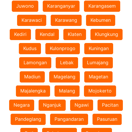
Juwono
Karanganyar
Karangasem
Karawaci
Karawang
Kebumen
Kediri
Kendal
Klaten
Klungkung
Kudus
Kulonprogo
Kuningan
Lamongan
Lebak
Lumajang
Madiun
Magelang
Magetan
Majalengka
Malang
Mojokerto
Negara
Nganjuk
Ngawi
Pacitan
Pandeglang
Pangandaran
Pasuruan