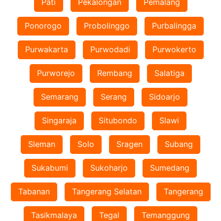
Pati
Pekalongan
Pemalang
Ponorogo
Probolinggo
Purbalingga
Purwakarta
Purwodadi
Purwokerto
Purworejo
Rembang
Salatiga
Semarang
Serang
Sidoarjo
Singaraja
Situbondo
Slawi
Sleman
Solo
Sragen
Subang
Sukabumi
Sukoharjo
Sumedang
Tabanan
Tangerang Selatan
Tangerang
Tasikmalaya
Tegal
Temanggung