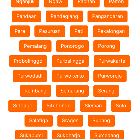
Nganjuk
Ngawi
Pacitan
Paiton
Pandaan
Pandeglang
Pangandaran
Pare
Pasuruan
Pati
Pekalongan
Pemalang
Ponorogo
Porong
Probolinggo
Purbalingga
Purwakarta
Purwodadi
Purwokerto
Purworejo
Rembang
Semarang
Serang
Sidoarjo
Situbondo
Sleman
Solo
Salatiga
Sragen
Subang
Sukabumi
Sukoharjo
Sumedang