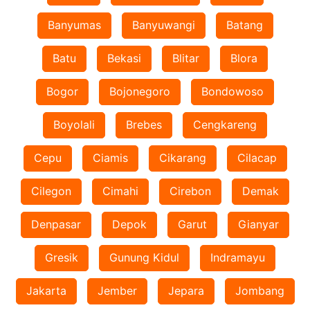
Banyumas
Banyuwangi
Batang
Batu
Bekasi
Blitar
Blora
Bogor
Bojonegoro
Bondowoso
Boyolali
Brebes
Cengkareng
Cepu
Ciamis
Cikarang
Cilacap
Cilegon
Cimahi
Cirebon
Demak
Denpasar
Depok
Garut
Gianyar
Gresik
Gunung Kidul
Indramayu
Jakarta
Jember
Jepara
Jombang