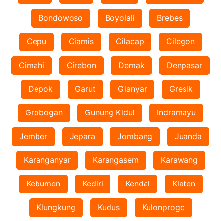
Bondowoso
Boyolali
Brebes
Cepu
Ciamis
Cilacap
Cilegon
Cimahi
Cirebon
Demak
Denpasar
Depok
Garut
Gianyar
Gresik
Grobogan
Gunung Kidul
Indramayu
Jember
Jepara
Jombang
Juanda
Karanganyar
Karangasem
Karawang
Kebumen
Kediri
Kendal
Klaten
Klungkung
Kudus
Kulonprogo