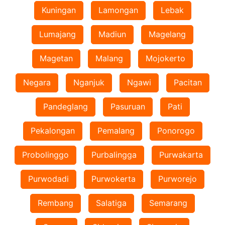
Kuningan
Lamongan
Lebak
Lumajang
Madiun
Magelang
Magetan
Malang
Mojokerto
Negara
Nganjuk
Ngawi
Pacitan
Pandeglang
Pasuruan
Pati
Pekalongan
Pemalang
Ponorogo
Probolinggo
Purbalingga
Purwakarta
Purwodadi
Purwokerta
Purworejo
Rembang
Salatiga
Semarang