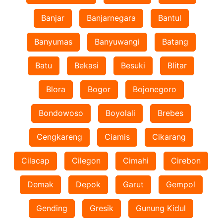
Banjar
Banjarnegara
Bantul
Banyumas
Banyuwangi
Batang
Batu
Bekasi
Besuki
Blitar
Blora
Bogor
Bojonegoro
Bondowoso
Boyolali
Brebes
Cengkareng
Ciamis
Cikarang
Cilacap
Cilegon
Cimahi
Cirebon
Demak
Depok
Garut
Gempol
Gending
Gresik
Gunung Kidul