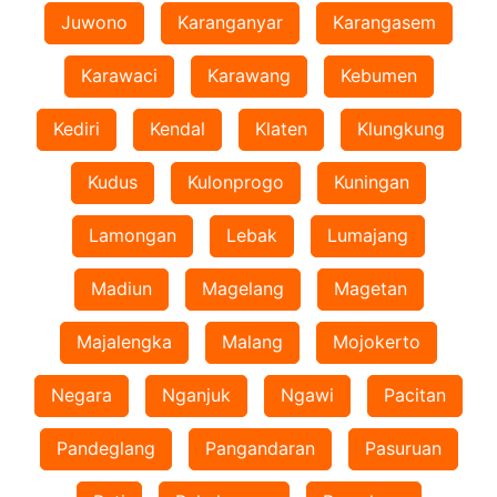
Juwono
Karanganyar
Karangasem
Karawaci
Karawang
Kebumen
Kediri
Kendal
Klaten
Klungkung
Kudus
Kulonprogo
Kuningan
Lamongan
Lebak
Lumajang
Madiun
Magelang
Magetan
Majalengka
Malang
Mojokerto
Negara
Nganjuk
Ngawi
Pacitan
Pandeglang
Pangandaran
Pasuruan