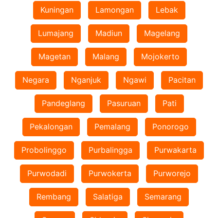
Kuningan
Lamongan
Lebak
Lumajang
Madiun
Magelang
Magetan
Malang
Mojokerto
Negara
Nganjuk
Ngawi
Pacitan
Pandeglang
Pasuruan
Pati
Pekalongan
Pemalang
Ponorogo
Probolinggo
Purbalingga
Purwakarta
Purwodadi
Purwokerta
Purworejo
Rembang
Salatiga
Semarang