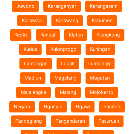
Juwono
Karanganyar
Karangasem
Karawaci
Karawang
Kebumen
Kediri
Kendal
Klaten
Klungkung
Kudus
Kulonprogo
Kuningan
Lamongan
Lebak
Lumajang
Madiun
Magelang
Magetan
Majalengka
Malang
Mojokerto
Negara
Nganjuk
Ngawi
Pacitan
Pandeglang
Pangandaran
Pasuruan