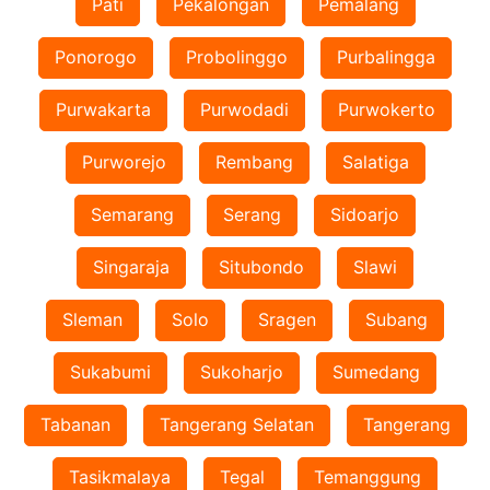
Pati
Pekalongan
Pemalang
Ponorogo
Probolinggo
Purbalingga
Purwakarta
Purwodadi
Purwokerto
Purworejo
Rembang
Salatiga
Semarang
Serang
Sidoarjo
Singaraja
Situbondo
Slawi
Sleman
Solo
Sragen
Subang
Sukabumi
Sukoharjo
Sumedang
Tabanan
Tangerang Selatan
Tangerang
Tasikmalaya
Tegal
Temanggung