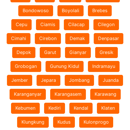
Bondowoso
Boyolali
Brebes
Cepu
Ciamis
Cilacap
Cilegon
Cimahi
Cirebon
Demak
Denpasar
Depok
Garut
Gianyar
Gresik
Grobogan
Gunung Kidul
Indramayu
Jember
Jepara
Jombang
Juanda
Karanganyar
Karangasem
Karawang
Kebumen
Kediri
Kendal
Klaten
Klungkung
Kudus
Kulonprogo