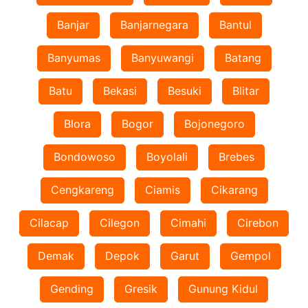
Banjar
Banjarnegara
Bantul
Banyumas
Banyuwangi
Batang
Batu
Bekasi
Besuki
Blitar
Blora
Bogor
Bojonegoro
Bondowoso
Boyolali
Brebes
Cengkareng
Ciamis
Cikarang
Cilacap
Cilegon
Cimahi
Cirebon
Demak
Depok
Garut
Gempol
Gending
Gresik
Gunung Kidul