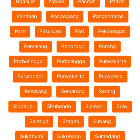
Nganjuk
Ngawi
Pacitan
Paiton
Pandaan
Pandeglang
Pangandaran
Pare
Pasuruan
Pati
Pekalongan
Pemalang
Ponorogo
Porong
Probolinggo
Purbalingga
Purwakarta
Purwodadi
Purwokerto
Purworejo
Rembang
Semarang
Serang
Sidoarjo
Situbondo
Sleman
Solo
Salatiga
Sragen
Subang
Sukabumi
Sukoharjo
Sumedang