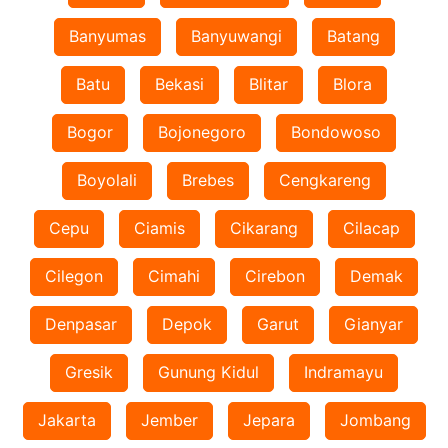
Banyumas
Banyuwangi
Batang
Batu
Bekasi
Blitar
Blora
Bogor
Bojonegoro
Bondowoso
Boyolali
Brebes
Cengkareng
Cepu
Ciamis
Cikarang
Cilacap
Cilegon
Cimahi
Cirebon
Demak
Denpasar
Depok
Garut
Gianyar
Gresik
Gunung Kidul
Indramayu
Jakarta
Jember
Jepara
Jombang