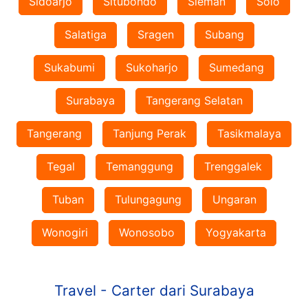
Sidoarjo
Situbondo
Sleman
Solo
Salatiga
Sragen
Subang
Sukabumi
Sukoharjo
Sumedang
Surabaya
Tangerang Selatan
Tangerang
Tanjung Perak
Tasikmalaya
Tegal
Temanggung
Trenggalek
Tuban
Tulungagung
Ungaran
Wonogiri
Wonosobo
Yogyakarta
Travel - Carter dari Surabaya