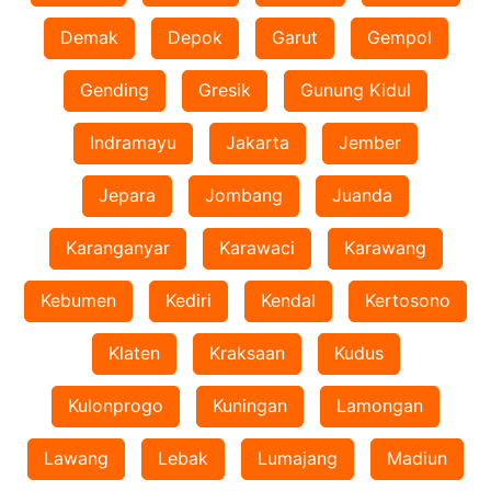
Demak
Depok
Garut
Gempol
Gending
Gresik
Gunung Kidul
Indramayu
Jakarta
Jember
Jepara
Jombang
Juanda
Karanganyar
Karawaci
Karawang
Kebumen
Kediri
Kendal
Kertosono
Klaten
Kraksaan
Kudus
Kulonprogo
Kuningan
Lamongan
Lawang
Lebak
Lumajang
Madiun