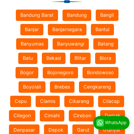
Bandung Barat
Bandung
Bangli
Banjar
Banjarnegara
Bantul
Banyumas
Banyuwangi
Batang
Batu
Bekasi
Blitar
Blora
Bogor
Bojonegoro
Bondowoso
Boyolali
Brebes
Cengkareng
Cepu
Ciamis
Cikarang
Cilacap
Cilegon
Cimahi
Cirebon
Demak
WhatsApp
Denpasar
Depok
Garut
Gianyar