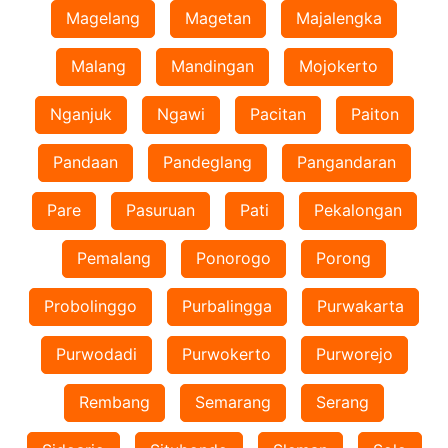
Magelang
Magetan
Majalengka
Malang
Mandingan
Mojokerto
Nganjuk
Ngawi
Pacitan
Paiton
Pandaan
Pandeglang
Pangandaran
Pare
Pasuruan
Pati
Pekalongan
Pemalang
Ponorogo
Porong
Probolinggo
Purbalingga
Purwakarta
Purwodadi
Purwokerto
Purworejo
Rembang
Semarang
Serang