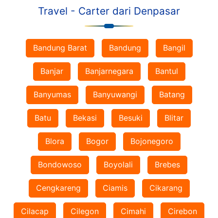
Travel - Carter dari Denpasar
Bandung Barat
Bandung
Bangil
Banjar
Banjarnegara
Bantul
Banyumas
Banyuwangi
Batang
Batu
Bekasi
Besuki
Blitar
Blora
Bogor
Bojonegoro
Bondowoso
Boyolali
Brebes
Cengkareng
Ciamis
Cikarang
Cilacap
Cilegon
Cimahi
Cirebon