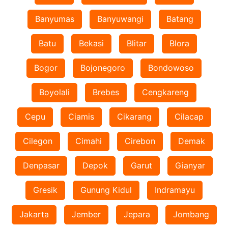
Banyumas
Banyuwangi
Batang
Batu
Bekasi
Blitar
Blora
Bogor
Bojonegoro
Bondowoso
Boyolali
Brebes
Cengkareng
Cepu
Ciamis
Cikarang
Cilacap
Cilegon
Cimahi
Cirebon
Demak
Denpasar
Depok
Garut
Gianyar
Gresik
Gunung Kidul
Indramayu
Jakarta
Jember
Jepara
Jombang