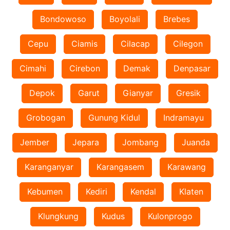
Bondowoso
Boyolali
Brebes
Cepu
Ciamis
Cilacap
Cilegon
Cimahi
Cirebon
Demak
Denpasar
Depok
Garut
Gianyar
Gresik
Grobogan
Gunung Kidul
Indramayu
Jember
Jepara
Jombang
Juanda
Karanganyar
Karangasem
Karawang
Kebumen
Kediri
Kendal
Klaten
Klungkung
Kudus
Kulonprogo