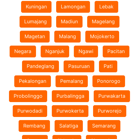
Kuningan
Lamongan
Lebak
Lumajang
Madiun
Magelang
Magetan
Malang
Mojokerto
Negara
Nganjuk
Ngawi
Pacitan
Pandeglang
Pasuruan
Pati
Pekalongan
Pemalang
Ponorogo
Probolinggo
Purbalingga
Purwakarta
Purwodadi
Purwokerta
Purworejo
Rembang
Salatiga
Semarang