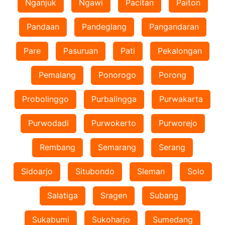
Nganjuk
Ngawi
Pacitan
Paiton
Pandaan
Pandeglang
Pangandaran
Pare
Pasuruan
Pati
Pekalongan
Pemalang
Ponorogo
Porong
Probolinggo
Purbalingga
Purwakarta
Purwodadi
Purwokerto
Purworejo
Rembang
Semarang
Serang
Sidoarjo
Situbondo
Sleman
Solo
Salatiga
Sragen
Subang
Sukabumi
Sukoharjo
Sumedang