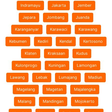
Indramayu
Jakarta
Jember
Jepara
Jombang
Juanda
Karanganyar
Karawaci
Karawang
Kebumen
Kediri
Kendal
Kertosono
Klaten
Kraksaan
Kudus
Kulonprogo
Kuningan
Lamongan
Lawang
Lebak
Lumajang
Madiun
Magelang
Magetan
Majalengka
Malang
Mandingan
Mojokerto