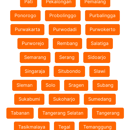
Pati
Pekalongan
Pemalang
Ponorogo
Probolinggo
Purbalingga
Purwakarta
Purwodadi
Purwokerto
Purworejo
Rembang
Salatiga
Semarang
Serang
Sidoarjo
Singaraja
Situbondo
Slawi
Sleman
Solo
Sragen
Subang
Sukabumi
Sukoharjo
Sumedang
Tabanan
Tangerang Selatan
Tangerang
Tasikmalaya
Tegal
Temanggung