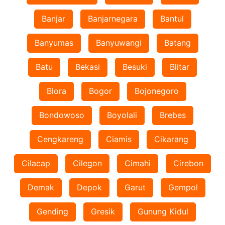
Banjar
Banjarnegara
Bantul
Banyumas
Banyuwangi
Batang
Batu
Bekasi
Besuki
Blitar
Blora
Bogor
Bojonegoro
Bondowoso
Boyolali
Brebes
Cengkareng
Ciamis
Cikarang
Cilacap
Cilegon
Cimahi
Cirebon
Demak
Depok
Garut
Gempol
Gending
Gresik
Gunung Kidul