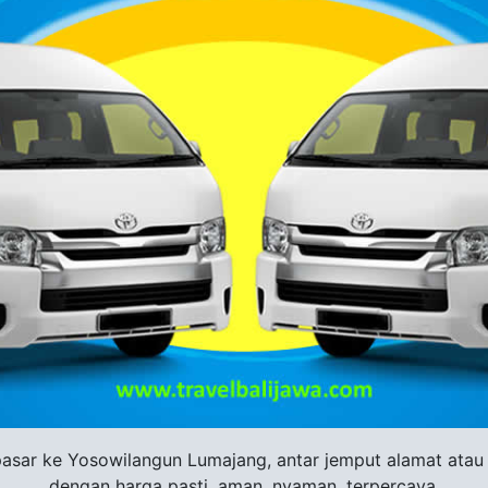
sar ke Yosowilangun Lumajang, antar jemput alamat atau do
dengan harga pasti, aman, nyaman, terpercaya.