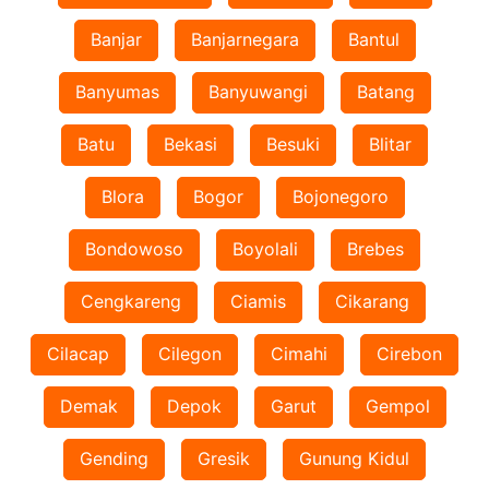
Banjar
Banjarnegara
Bantul
Banyumas
Banyuwangi
Batang
Batu
Bekasi
Besuki
Blitar
Blora
Bogor
Bojonegoro
Bondowoso
Boyolali
Brebes
Cengkareng
Ciamis
Cikarang
Cilacap
Cilegon
Cimahi
Cirebon
Demak
Depok
Garut
Gempol
Gending
Gresik
Gunung Kidul