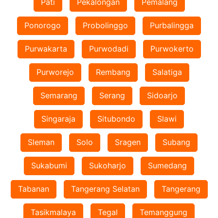
Pati
Pekalongan
Pemalang
Ponorogo
Probolinggo
Purbalingga
Purwakarta
Purwodadi
Purwokerto
Purworejo
Rembang
Salatiga
Semarang
Serang
Sidoarjo
Singaraja
Situbondo
Slawi
Sleman
Solo
Sragen
Subang
Sukabumi
Sukoharjo
Sumedang
Tabanan
Tangerang Selatan
Tangerang
Tasikmalaya
Tegal
Temanggung