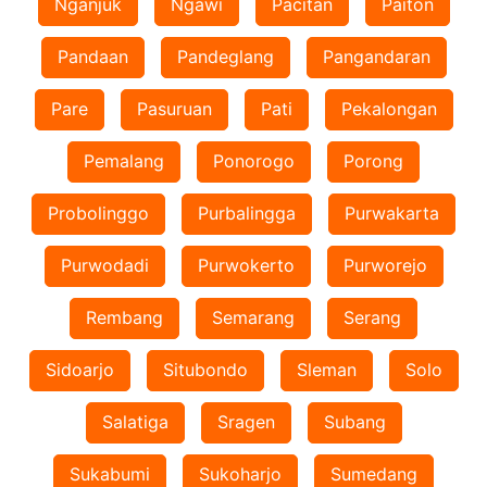
Nganjuk
Ngawi
Pacitan
Paiton
Pandaan
Pandeglang
Pangandaran
Pare
Pasuruan
Pati
Pekalongan
Pemalang
Ponorogo
Porong
Probolinggo
Purbalingga
Purwakarta
Purwodadi
Purwokerto
Purworejo
Rembang
Semarang
Serang
Sidoarjo
Situbondo
Sleman
Solo
Salatiga
Sragen
Subang
Sukabumi
Sukoharjo
Sumedang