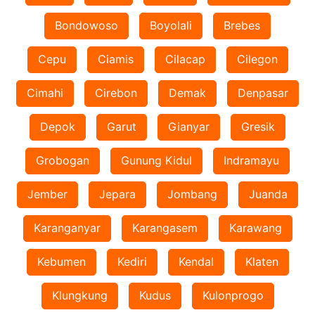
Bondowoso
Boyolali
Brebes
Cepu
Ciamis
Cilacap
Cilegon
Cimahi
Cirebon
Demak
Denpasar
Depok
Garut
Gianyar
Gresik
Grobogan
Gunung Kidul
Indramayu
Jember
Jepara
Jombang
Juanda
Karanganyar
Karangasem
Karawang
Kebumen
Kediri
Kendal
Klaten
Klungkung
Kudus
Kulonprogo