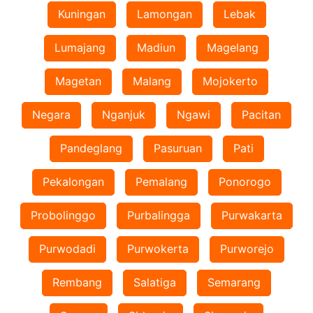
Kuningan
Lamongan
Lebak
Lumajang
Madiun
Magelang
Magetan
Malang
Mojokerto
Negara
Nganjuk
Ngawi
Pacitan
Pandeglang
Pasuruan
Pati
Pekalongan
Pemalang
Ponorogo
Probolinggo
Purbalingga
Purwakarta
Purwodadi
Purwokerta
Purworejo
Rembang
Salatiga
Semarang