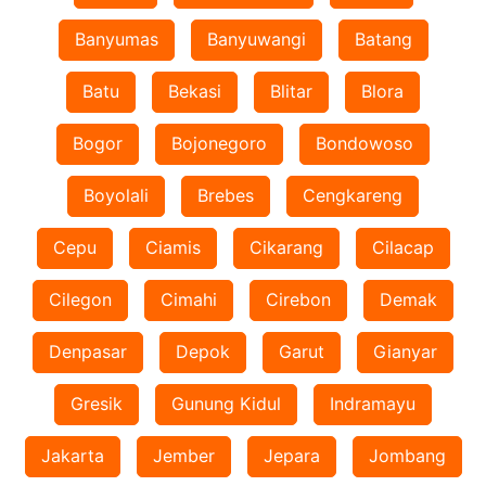
Banyumas
Banyuwangi
Batang
Batu
Bekasi
Blitar
Blora
Bogor
Bojonegoro
Bondowoso
Boyolali
Brebes
Cengkareng
Cepu
Ciamis
Cikarang
Cilacap
Cilegon
Cimahi
Cirebon
Demak
Denpasar
Depok
Garut
Gianyar
Gresik
Gunung Kidul
Indramayu
Jakarta
Jember
Jepara
Jombang