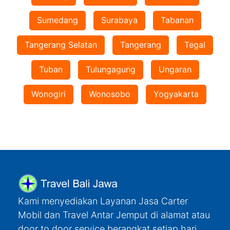
Sumedang
Surabaya
Tabanan
Tangerang Selatan
Tangerang
Tegal
Tuban
Tulungagung
Ungaran
Wonogiri
Wonosobo
Yogyakarta
Kami menyediakan Layanan Jasa Carter
Mobil dan Travel Antar Jemput di alamat atau
door to door service berangkat setiap hari,