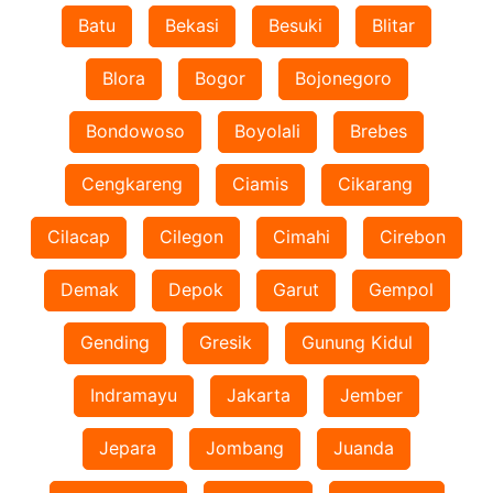
Batu
Bekasi
Besuki
Blitar
Blora
Bogor
Bojonegoro
Bondowoso
Boyolali
Brebes
Cengkareng
Ciamis
Cikarang
Cilacap
Cilegon
Cimahi
Cirebon
Demak
Depok
Garut
Gempol
Gending
Gresik
Gunung Kidul
Indramayu
Jakarta
Jember
Jepara
Jombang
Juanda