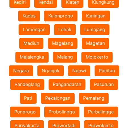
Kediri
Kendal
Klaten
Klungkung
Kudus
Kulonprogo
Kuningan
Lamongan
Lebak
Lumajang
Madiun
Magelang
Magetan
Majalengka
Malang
Mojokerto
Negara
Nganjuk
Ngawi
Pacitan
Pandeglang
Pangandaran
Pasuruan
Pati
Pekalongan
Pemalang
Ponorogo
Probolinggo
Purbalingga
Purwakarta
Purwodadi
Purwokerto