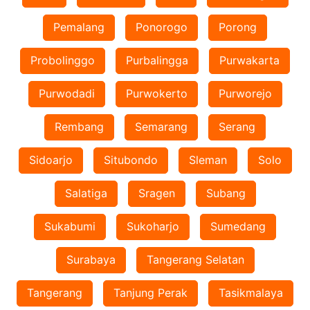
Pemalang
Ponorogo
Porong
Probolinggo
Purbalingga
Purwakarta
Purwodadi
Purwokerto
Purworejo
Rembang
Semarang
Serang
Sidoarjo
Situbondo
Sleman
Solo
Salatiga
Sragen
Subang
Sukabumi
Sukoharjo
Sumedang
Surabaya
Tangerang Selatan
Tangerang
Tanjung Perak
Tasikmalaya