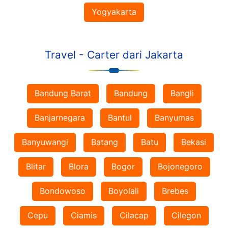
Yogyakarta
Travel - Carter dari Jakarta
Bandung Barat
Bandung
Bangli
Banjarnegara
Bantul
Banyumas
Banyuwangi
Batang
Batu
Bekasi
Blitar
Blora
Bogor
Bojonegoro
Bondowoso
Boyolali
Brebes
Cepu
Ciamis
Cilacap
Cilegon