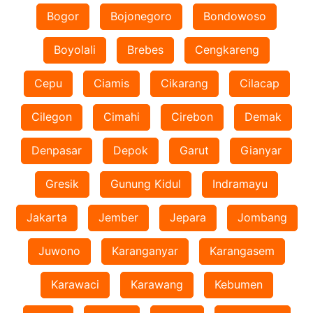
Bogor
Bojonegoro
Bondowoso
Boyolali
Brebes
Cengkareng
Cepu
Ciamis
Cikarang
Cilacap
Cilegon
Cimahi
Cirebon
Demak
Denpasar
Depok
Garut
Gianyar
Gresik
Gunung Kidul
Indramayu
Jakarta
Jember
Jepara
Jombang
Juwono
Karanganyar
Karangasem
Karawaci
Karawang
Kebumen