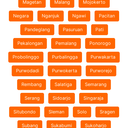
Magetan
Malang
Mojokerto
Negara
Nganjuk
Ngawi
Pacitan
Pandeglang
Pasuruan
Pati
Pekalongan
Pemalang
Ponorogo
Probolinggo
Purbalingga
Purwakarta
Purwodadi
Purwokerta
Purworejo
Rembang
Salatiga
Semarang
Serang
Sidoarjo
Singaraja
Situbondo
Sleman
Solo
Sragen
Subang
Sukabumi
Sukoharjo