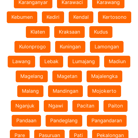
Karanganyar
Karawaci
Karawang
Kebumen
Kediri
Kendal
Kertosono
Klaten
Kraksaan
Kudus
Kulonprogo
Kuningan
Lamongan
Lawang
Lebak
Lumajang
Madiun
Magelang
Magetan
Majalengka
Malang
Mandingan
Mojokerto
Nganjuk
Ngawi
Pacitan
Paiton
Pandaan
Pandeglang
Pangandaran
Pare
Pasuruan
Pati
Pekalongan