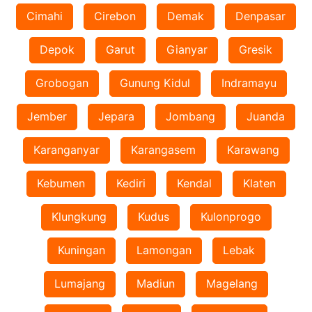
Cimahi
Cirebon
Demak
Denpasar
Depok
Garut
Gianyar
Gresik
Grobogan
Gunung Kidul
Indramayu
Jember
Jepara
Jombang
Juanda
Karanganyar
Karangasem
Karawang
Kebumen
Kediri
Kendal
Klaten
Klungkung
Kudus
Kulonprogo
Kuningan
Lamongan
Lebak
Lumajang
Madiun
Magelang