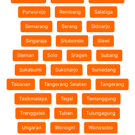
Purworejo
Rembang
Salatiga
Semarang
Serang
Sidoarjo
Singaraja
Situbondo
Slawi
Sleman
Solo
Sragen
Subang
Sukabumi
Sukoharjo
Sumedang
Tabanan
Tangerang Selatan
Tangerang
Tasikmalaya
Tegal
Temanggung
Trenggalek
Tuban
Tulungagung
Ungaran
Wonogiri
Wonosobo