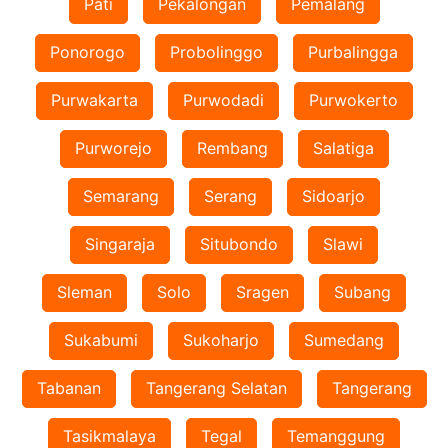
Pati
Pekalongan
Pemalang
Ponorogo
Probolinggo
Purbalingga
Purwakarta
Purwodadi
Purwokerto
Purworejo
Rembang
Salatiga
Semarang
Serang
Sidoarjo
Singaraja
Situbondo
Slawi
Sleman
Solo
Sragen
Subang
Sukabumi
Sukoharjo
Sumedang
Tabanan
Tangerang Selatan
Tangerang
Tasikmalaya
Tegal
Temanggung