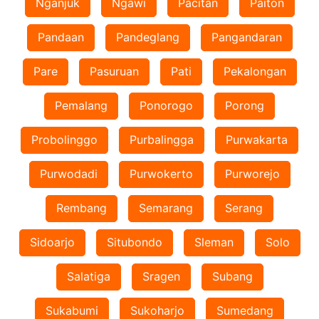
Nganjuk
Ngawi
Pacitan
Paiton
Pandaan
Pandeglang
Pangandaran
Pare
Pasuruan
Pati
Pekalongan
Pemalang
Ponorogo
Porong
Probolinggo
Purbalingga
Purwakarta
Purwodadi
Purwokerto
Purworejo
Rembang
Semarang
Serang
Sidoarjo
Situbondo
Sleman
Solo
Salatiga
Sragen
Subang
Sukabumi
Sukoharjo
Sumedang