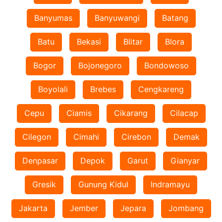
Banyumas
Banyuwangi
Batang
Batu
Bekasi
Blitar
Blora
Bogor
Bojonegoro
Bondowoso
Boyolali
Brebes
Cengkareng
Cepu
Ciamis
Cikarang
Cilacap
Cilegon
Cimahi
Cirebon
Demak
Denpasar
Depok
Garut
Gianyar
Gresik
Gunung Kidul
Indramayu
Jakarta
Jember
Jepara
Jombang