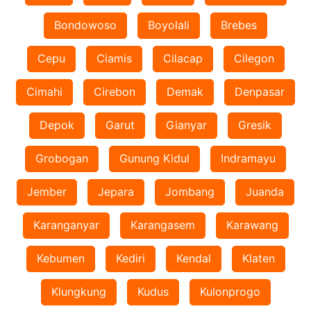
Bondowoso
Boyolali
Brebes
Cepu
Ciamis
Cilacap
Cilegon
Cimahi
Cirebon
Demak
Denpasar
Depok
Garut
Gianyar
Gresik
Grobogan
Gunung Kidul
Indramayu
Jember
Jepara
Jombang
Juanda
Karanganyar
Karangasem
Karawang
Kebumen
Kediri
Kendal
Klaten
Klungkung
Kudus
Kulonprogo