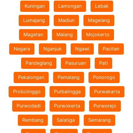
Kuningan
Lamongan
Lebak
Lumajang
Madiun
Magelang
Magetan
Malang
Mojokerto
Negara
Nganjuk
Ngawi
Pacitan
Pandeglang
Pasuruan
Pati
Pekalongan
Pemalang
Ponorogo
Probolinggo
Purbalingga
Purwakarta
Purwodadi
Purwokerta
Purworejo
Rembang
Salatiga
Semarang