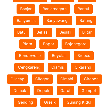
Banjar
Banjarnegara
Bantul
Banyumas
Banyuwangi
Batang
Batu
Bekasi
Besuki
Blitar
Blora
Bogor
Bojonegoro
Bondowoso
Boyolali
Brebes
Cengkareng
Ciamis
Cikarang
Cilacap
Cilegon
Cimahi
Cirebon
Demak
Depok
Garut
Gempol
Gending
Gresik
Gunung Kidul