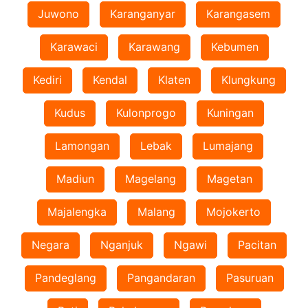
Juwono
Karanganyar
Karangasem
Karawaci
Karawang
Kebumen
Kediri
Kendal
Klaten
Klungkung
Kudus
Kulonprogo
Kuningan
Lamongan
Lebak
Lumajang
Madiun
Magelang
Magetan
Majalengka
Malang
Mojokerto
Negara
Nganjuk
Ngawi
Pacitan
Pandeglang
Pangandaran
Pasuruan