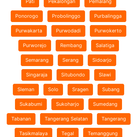
Pati
Pekalongan
Pemalang
Ponorogo
Probolinggo
Purbalingga
Purwakarta
Purwodadi
Purwokerto
Purworejo
Rembang
Salatiga
Semarang
Serang
Sidoarjo
Singaraja
Situbondo
Slawi
Sleman
Solo
Sragen
Subang
Sukabumi
Sukoharjo
Sumedang
Tabanan
Tangerang Selatan
Tangerang
Tasikmalaya
Tegal
Temanggung