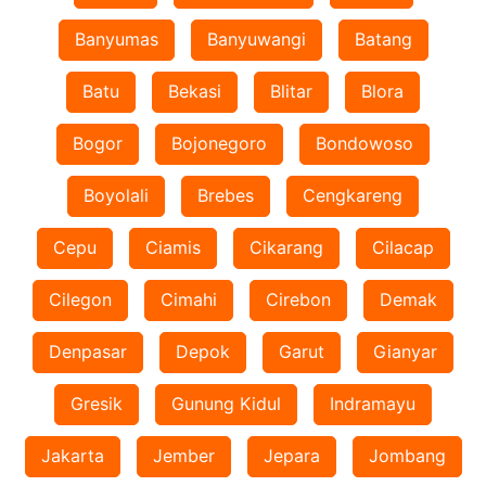
Banyumas
Banyuwangi
Batang
Batu
Bekasi
Blitar
Blora
Bogor
Bojonegoro
Bondowoso
Boyolali
Brebes
Cengkareng
Cepu
Ciamis
Cikarang
Cilacap
Cilegon
Cimahi
Cirebon
Demak
Denpasar
Depok
Garut
Gianyar
Gresik
Gunung Kidul
Indramayu
Jakarta
Jember
Jepara
Jombang