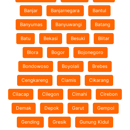
Banjar
Banjarnegara
Bantul
Banyumas
Banyuwangi
Batang
Batu
Bekasi
Besuki
Blitar
Blora
Bogor
Bojonegoro
Bondowoso
Boyolali
Brebes
Cengkareng
Ciamis
Cikarang
Cilacap
Cilegon
Cimahi
Cirebon
Demak
Depok
Garut
Gempol
Gending
Gresik
Gunung Kidul