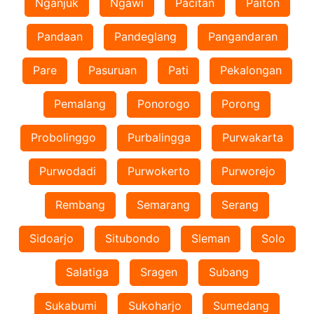
Nganjuk
Ngawi
Pacitan
Paiton
Pandaan
Pandeglang
Pangandaran
Pare
Pasuruan
Pati
Pekalongan
Pemalang
Ponorogo
Porong
Probolinggo
Purbalingga
Purwakarta
Purwodadi
Purwokerto
Purworejo
Rembang
Semarang
Serang
Sidoarjo
Situbondo
Sleman
Solo
Salatiga
Sragen
Subang
Sukabumi
Sukoharjo
Sumedang