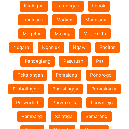
Kuningan
Lamongan
Lebak
Lumajang
Madiun
Magelang
Magetan
Malang
Mojokerto
Negara
Nganjuk
Ngawi
Pacitan
Pandeglang
Pasuruan
Pati
Pekalongan
Pemalang
Ponorogo
Probolinggo
Purbalingga
Purwakarta
Purwodadi
Purwokerta
Purworejo
Rembang
Salatiga
Semarang