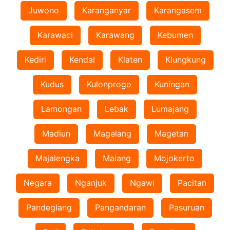
Juwono
Karanganyar
Karangasem
Karawaci
Karawang
Kebumen
Kediri
Kendal
Klaten
Klungkung
Kudus
Kulonprogo
Kuningan
Lamongan
Lebak
Lumajang
Madiun
Magelang
Magetan
Majalengka
Malang
Mojokerto
Negara
Nganjuk
Ngawi
Pacitan
Pandeglang
Pangandaran
Pasuruan