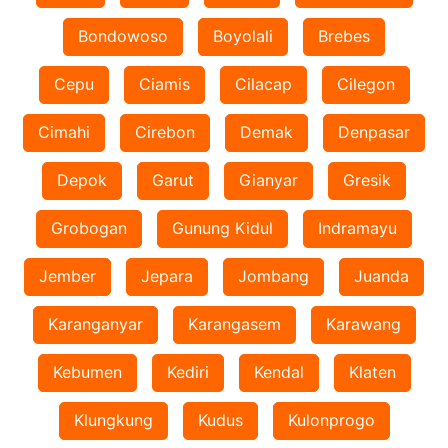
Bondowoso
Boyolali
Brebes
Cepu
Ciamis
Cilacap
Cilegon
Cimahi
Cirebon
Demak
Denpasar
Depok
Garut
Gianyar
Gresik
Grobogan
Gunung Kidul
Indramayu
Jember
Jepara
Jombang
Juanda
Karanganyar
Karangasem
Karawang
Kebumen
Kediri
Kendal
Klaten
Klungkung
Kudus
Kulonprogo