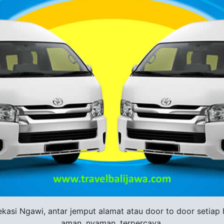
si Ngawi, antar jemput alamat atau door to door setiap har
aman, nyaman, terpercaya.