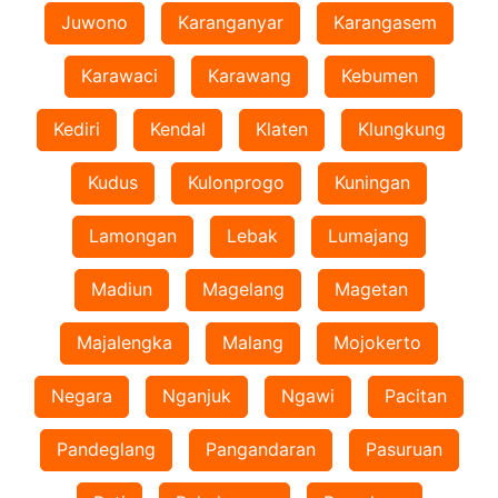
Juwono
Karanganyar
Karangasem
Karawaci
Karawang
Kebumen
Kediri
Kendal
Klaten
Klungkung
Kudus
Kulonprogo
Kuningan
Lamongan
Lebak
Lumajang
Madiun
Magelang
Magetan
Majalengka
Malang
Mojokerto
Negara
Nganjuk
Ngawi
Pacitan
Pandeglang
Pangandaran
Pasuruan