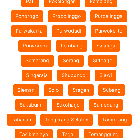
Pati
Pekalongan
Pemalang
Ponorogo
Probolinggo
Purbalingga
Purwakarta
Purwodadi
Purwokerto
Purworejo
Rembang
Salatiga
Semarang
Serang
Sidoarjo
Singaraja
Situbondo
Slawi
Sleman
Solo
Sragen
Subang
Sukabumi
Sukoharjo
Sumedang
Tabanan
Tangerang Selatan
Tangerang
Tasikmalaya
Tegal
Temanggung