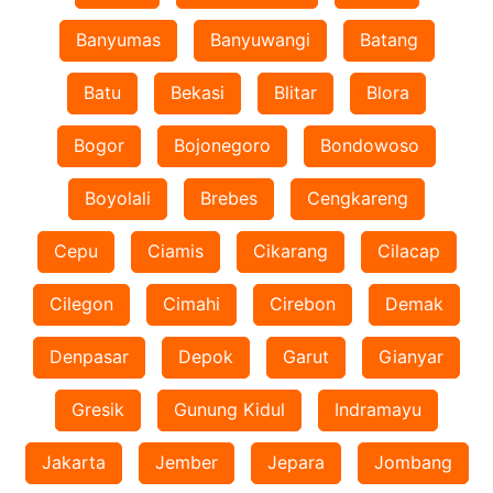
Banyumas
Banyuwangi
Batang
Batu
Bekasi
Blitar
Blora
Bogor
Bojonegoro
Bondowoso
Boyolali
Brebes
Cengkareng
Cepu
Ciamis
Cikarang
Cilacap
Cilegon
Cimahi
Cirebon
Demak
Denpasar
Depok
Garut
Gianyar
Gresik
Gunung Kidul
Indramayu
Jakarta
Jember
Jepara
Jombang