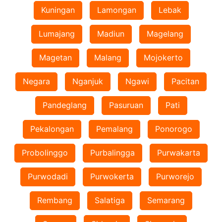
Kuningan
Lamongan
Lebak
Lumajang
Madiun
Magelang
Magetan
Malang
Mojokerto
Negara
Nganjuk
Ngawi
Pacitan
Pandeglang
Pasuruan
Pati
Pekalongan
Pemalang
Ponorogo
Probolinggo
Purbalingga
Purwakarta
Purwodadi
Purwokerta
Purworejo
Rembang
Salatiga
Semarang