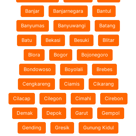
Banjar
Banjarnegara
Bantul
Banyumas
Banyuwangi
Batang
Batu
Bekasi
Besuki
Blitar
Blora
Bogor
Bojonegoro
Bondowoso
Boyolali
Brebes
Cengkareng
Ciamis
Cikarang
Cilacap
Cilegon
Cimahi
Cirebon
Demak
Depok
Garut
Gempol
Gending
Gresik
Gunung Kidul