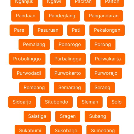
Nganjuk
Ngawi
Pacitan
Paiton
Pandaan
Pandeglang
Pangandaran
Pare
Pasuruan
Pati
Pekalongan
Pemalang
Ponorogo
Porong
Probolinggo
Purbalingga
Purwakarta
Purwodadi
Purwokerto
Purworejo
Rembang
Semarang
Serang
Sidoarjo
Situbondo
Sleman
Solo
Salatiga
Sragen
Subang
Sukabumi
Sukoharjo
Sumedang