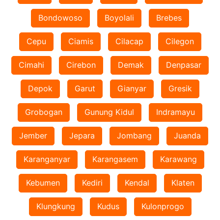
Bondowoso
Boyolali
Brebes
Cepu
Ciamis
Cilacap
Cilegon
Cimahi
Cirebon
Demak
Denpasar
Depok
Garut
Gianyar
Gresik
Grobogan
Gunung Kidul
Indramayu
Jember
Jepara
Jombang
Juanda
Karanganyar
Karangasem
Karawang
Kebumen
Kediri
Kendal
Klaten
Klungkung
Kudus
Kulonprogo