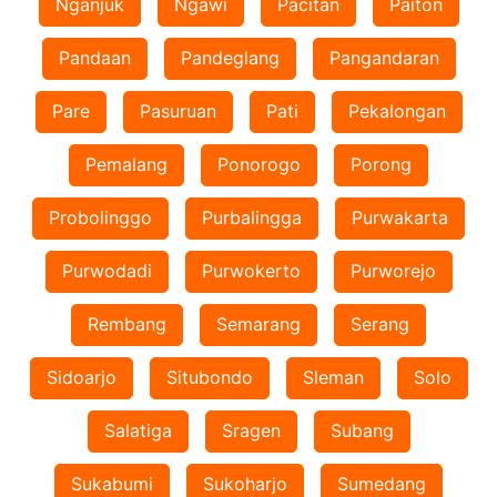
Nganjuk
Ngawi
Pacitan
Paiton
Pandaan
Pandeglang
Pangandaran
Pare
Pasuruan
Pati
Pekalongan
Pemalang
Ponorogo
Porong
Probolinggo
Purbalingga
Purwakarta
Purwodadi
Purwokerto
Purworejo
Rembang
Semarang
Serang
Sidoarjo
Situbondo
Sleman
Solo
Salatiga
Sragen
Subang
Sukabumi
Sukoharjo
Sumedang