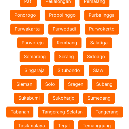
Pati
Pekalongan
Pemalang
Ponorogo
Probolinggo
Purbalingga
Purwakarta
Purwodadi
Purwokerto
Purworejo
Rembang
Salatiga
Semarang
Serang
Sidoarjo
Singaraja
Situbondo
Slawi
Sleman
Solo
Sragen
Subang
Sukabumi
Sukoharjo
Sumedang
Tabanan
Tangerang Selatan
Tangerang
Tasikmalaya
Tegal
Temanggung