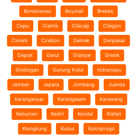
Bondowoso
Boyolali
Brebes
Cepu
Ciamis
Cilacap
Cilegon
Cimahi
Cirebon
Demak
Denpasar
Depok
Garut
Gianyar
Gresik
Grobogan
Gunung Kidul
Indramayu
Jember
Jepara
Jombang
Juanda
Karanganyar
Karangasem
Karawang
Kebumen
Kediri
Kendal
Klaten
Klungkung
Kudus
Kulonprogo