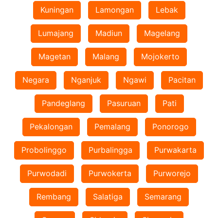
Kuningan
Lamongan
Lebak
Lumajang
Madiun
Magelang
Magetan
Malang
Mojokerto
Negara
Nganjuk
Ngawi
Pacitan
Pandeglang
Pasuruan
Pati
Pekalongan
Pemalang
Ponorogo
Probolinggo
Purbalingga
Purwakarta
Purwodadi
Purwokerta
Purworejo
Rembang
Salatiga
Semarang