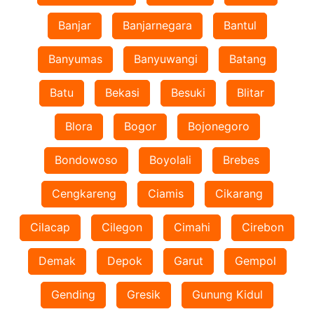
Banjar
Banjarnegara
Bantul
Banyumas
Banyuwangi
Batang
Batu
Bekasi
Besuki
Blitar
Blora
Bogor
Bojonegoro
Bondowoso
Boyolali
Brebes
Cengkareng
Ciamis
Cikarang
Cilacap
Cilegon
Cimahi
Cirebon
Demak
Depok
Garut
Gempol
Gending
Gresik
Gunung Kidul