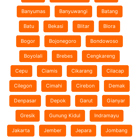
Banyumas
Banyuwangi
Batang
Batu
Bekasi
Blitar
Blora
Bogor
Bojonegoro
Bondowoso
Boyolali
Brebes
Cengkareng
Cepu
Ciamis
Cikarang
Cilacap
Cilegon
Cimahi
Cirebon
Demak
Denpasar
Depok
Garut
Gianyar
Gresik
Gunung Kidul
Indramayu
Jakarta
Jember
Jepara
Jombang