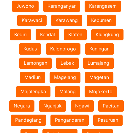
Juwono
Karanganyar
Karangasem
Karawaci
Karawang
Kebumen
Kediri
Kendal
Klaten
Klungkung
Kudus
Kulonprogo
Kuningan
Lamongan
Lebak
Lumajang
Madiun
Magelang
Magetan
Majalengka
Malang
Mojokerto
Negara
Nganjuk
Ngawi
Pacitan
Pandeglang
Pangandaran
Pasuruan