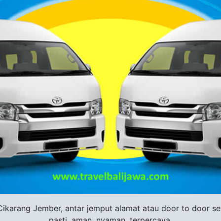
karang Jember, antar jemput alamat atau door to door setia
pasti, aman, nyaman, terpercaya.