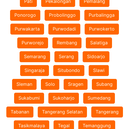
Pati
Pekalongan
Pemalang
Ponorogo
Probolinggo
Purbalingga
Purwakarta
Purwodadi
Purwokerto
Purworejo
Rembang
Salatiga
Semarang
Serang
Sidoarjo
Singaraja
Situbondo
Slawi
Sleman
Solo
Sragen
Subang
Sukabumi
Sukoharjo
Sumedang
Tabanan
Tangerang Selatan
Tangerang
Tasikmalaya
Tegal
Temanggung