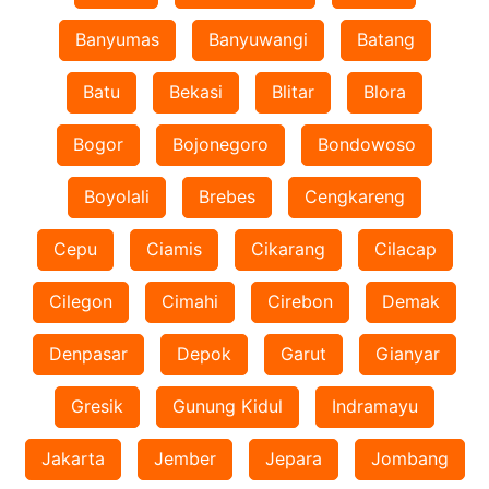
Banyumas
Banyuwangi
Batang
Batu
Bekasi
Blitar
Blora
Bogor
Bojonegoro
Bondowoso
Boyolali
Brebes
Cengkareng
Cepu
Ciamis
Cikarang
Cilacap
Cilegon
Cimahi
Cirebon
Demak
Denpasar
Depok
Garut
Gianyar
Gresik
Gunung Kidul
Indramayu
Jakarta
Jember
Jepara
Jombang