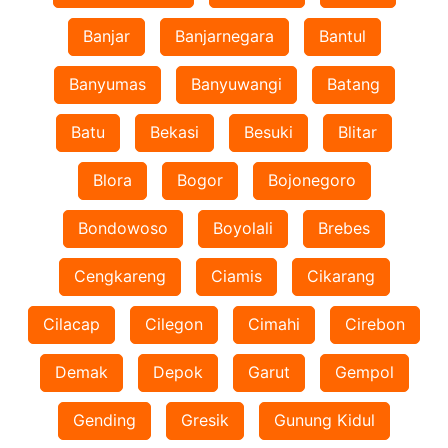
Banjar
Banjarnegara
Bantul
Banyumas
Banyuwangi
Batang
Batu
Bekasi
Besuki
Blitar
Blora
Bogor
Bojonegoro
Bondowoso
Boyolali
Brebes
Cengkareng
Ciamis
Cikarang
Cilacap
Cilegon
Cimahi
Cirebon
Demak
Depok
Garut
Gempol
Gending
Gresik
Gunung Kidul