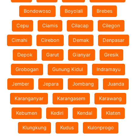
Bondowoso
Boyolali
Brebes
Cepu
Ciamis
Cilacap
Cilegon
Cimahi
Cirebon
Demak
Denpasar
Depok
Garut
Gianyar
Gresik
Grobogan
Gunung Kidul
Indramayu
Jember
Jepara
Jombang
Juanda
Karanganyar
Karangasem
Karawang
Kebumen
Kediri
Kendal
Klaten
Klungkung
Kudus
Kulonprogo