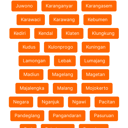
Juwono
Karanganyar
Karangasem
Karawaci
Karawang
Kebumen
Kediri
Kendal
Klaten
Klungkung
Kudus
Kulonprogo
Kuningan
Lamongan
Lebak
Lumajang
Madiun
Magelang
Magetan
Majalengka
Malang
Mojokerto
Negara
Nganjuk
Ngawi
Pacitan
Pandeglang
Pangandaran
Pasuruan