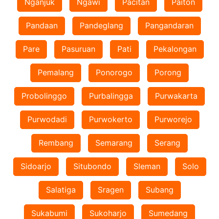
Nganjuk
Ngawi
Pacitan
Paiton
Pandaan
Pandeglang
Pangandaran
Pare
Pasuruan
Pati
Pekalongan
Pemalang
Ponorogo
Porong
Probolinggo
Purbalingga
Purwakarta
Purwodadi
Purwokerto
Purworejo
Rembang
Semarang
Serang
Sidoarjo
Situbondo
Sleman
Solo
Salatiga
Sragen
Subang
Sukabumi
Sukoharjo
Sumedang