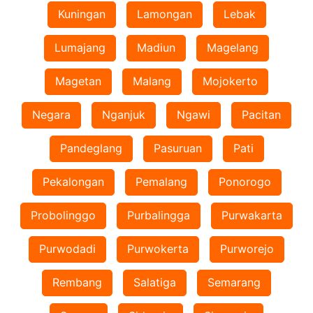
Kuningan
Lamongan
Lebak
Lumajang
Madiun
Magelang
Magetan
Malang
Mojokerto
Negara
Nganjuk
Ngawi
Pacitan
Pandeglang
Pasuruan
Pati
Pekalongan
Pemalang
Ponorogo
Probolinggo
Purbalingga
Purwakarta
Purwodadi
Purwokerta
Purworejo
Rembang
Salatiga
Semarang