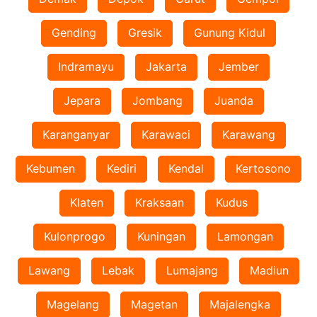
Gending
Gresik
Gunung Kidul
Indramayu
Jakarta
Jember
Jepara
Jombang
Juanda
Karanganyar
Karawaci
Karawang
Kebumen
Kediri
Kendal
Kertosono
Klaten
Kraksaan
Kudus
Kulonprogo
Kuningan
Lamongan
Lawang
Lebak
Lumajang
Madiun
Magelang
Magetan
Majalengka