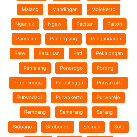
Malang
Mandingan
Mojokerto
Nganjuk
Ngawi
Pacitan
Paiton
Pandaan
Pandeglang
Pangandaran
Pare
Pasuruan
Pati
Pekalongan
Pemalang
Ponorogo
Porong
Probolinggo
Purbalingga
Purwakarta
Purwodadi
Purwokerto
Purworejo
Rembang
Semarang
Serang
Sidoarjo
Situbondo
Sleman
Solo