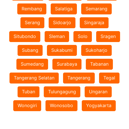
Rembang
Salatiga
Semarang
Serang
Sidoarjo
Singaraja
Situbondo
Sleman
Solo
Sragen
Subang
Sukabumi
Sukoharjo
Sumedang
Surabaya
Tabanan
Tangerang Selatan
Tangerang
Tegal
Tuban
Tulungagung
Ungaran
Wonogiri
Wonosobo
Yogyakarta