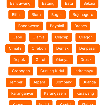
Banyuwangi
Batang
Batu
Bekasi
Blitar
Blora
Bogor
Bojonegoro
Bondowoso
Boyolali
Brebes
Cepu
Ciamis
Cilacap
Cilegon
Cimahi
Cirebon
Demak
Denpasar
Depok
Garut
Gianyar
Gresik
Grobogan
Gunung Kidul
Indramayu
Jember
Jepara
Jombang
Juanda
Karanganyar
Karangasem
Karawang
Kebumen
Kediri
Kendal
Klaten