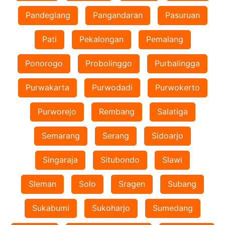
Pandeglang
Pangandaran
Pasuruan
Pati
Pekalongan
Pemalang
Ponorogo
Probolinggo
Purbalingga
Purwakarta
Purwodadi
Purwokerto
Purworejo
Rembang
Salatiga
Semarang
Serang
Sidoarjo
Singaraja
Situbondo
Slawi
Sleman
Solo
Sragen
Subang
Sukabumi
Sukoharjo
Sumedang