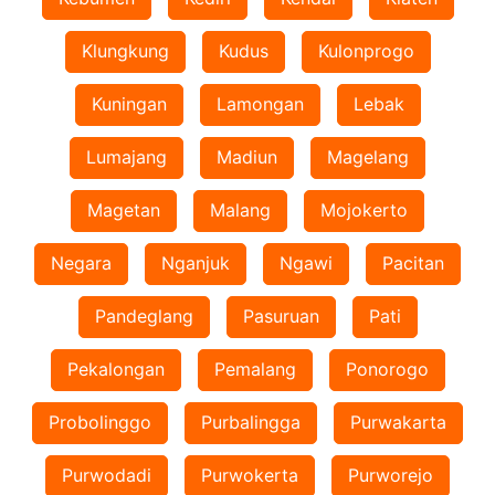
Klungkung
Kudus
Kulonprogo
Kuningan
Lamongan
Lebak
Lumajang
Madiun
Magelang
Magetan
Malang
Mojokerto
Negara
Nganjuk
Ngawi
Pacitan
Pandeglang
Pasuruan
Pati
Pekalongan
Pemalang
Ponorogo
Probolinggo
Purbalingga
Purwakarta
Purwodadi
Purwokerta
Purworejo