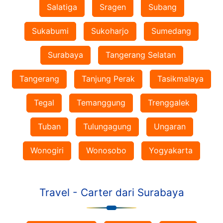
Salatiga
Sragen
Subang
Sukabumi
Sukoharjo
Sumedang
Surabaya
Tangerang Selatan
Tangerang
Tanjung Perak
Tasikmalaya
Tegal
Temanggung
Trenggalek
Tuban
Tulungagung
Ungaran
Wonogiri
Wonosobo
Yogyakarta
Travel - Carter dari Surabaya