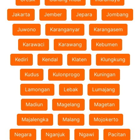
Jakarta
Jember
Jepara
Jombang
Juwono
Karanganyar
Karangasem
Karawaci
Karawang
Kebumen
Kediri
Kendal
Klaten
Klungkung
Kudus
Kulonprogo
Kuningan
Lamongan
Lebak
Lumajang
Madiun
Magelang
Magetan
Majalengka
Malang
Mojokerto
Negara
Nganjuk
Ngawi
Pacitan