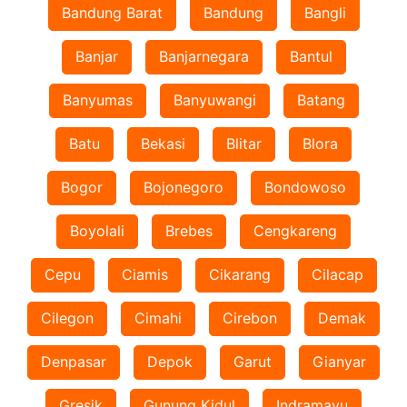
Bandung Barat
Bandung
Bangli
Banjar
Banjarnegara
Bantul
Banyumas
Banyuwangi
Batang
Batu
Bekasi
Blitar
Blora
Bogor
Bojonegoro
Bondowoso
Boyolali
Brebes
Cengkareng
Cepu
Ciamis
Cikarang
Cilacap
Cilegon
Cimahi
Cirebon
Demak
Denpasar
Depok
Garut
Gianyar
Gresik
Gunung Kidul
Indramayu