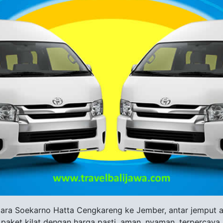
ara Soekarno Hatta Cengkareng ke Jember, antar jemput ala
paket kilat dengan harga pasti, aman, nyaman, terpercaya.