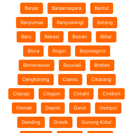
Banjar
Banjarnegara
Bantul
Banyumas
Banyuwangi
Batang
Batu
Bekasi
Besuki
Blitar
Blora
Bogor
Bojonegoro
Bondowoso
Boyolali
Brebes
Cengkareng
Ciamis
Cikarang
Cilacap
Cilegon
Cimahi
Cirebon
Demak
Depok
Garut
Gempol
Gending
Gresik
Gunung Kidul