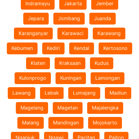
Indramayu
Jakarta
Jember
Jepara
Jombang
Juanda
Karanganyar
Karawaci
Karawang
Kebumen
Kediri
Kendal
Kertosono
Klaten
Kraksaan
Kudus
Kulonprogo
Kuningan
Lamongan
Lawang
Lebak
Lumajang
Madiun
Magelang
Magetan
Majalengka
Malang
Mandingan
Mojokerto
Nganjuk
Ngawi
Pacitan
Paiton