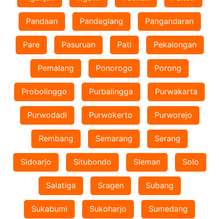
Pandaan
Pandeglang
Pangandaran
Pare
Pasuruan
Pati
Pekalongan
Pemalang
Ponorogo
Porong
Probolinggo
Purbalingga
Purwakarta
Purwodadi
Purwokerto
Purworejo
Rembang
Semarang
Serang
Sidoarjo
Situbondo
Sleman
Solo
Salatiga
Sragen
Subang
Sukabumi
Sukoharjo
Sumedang